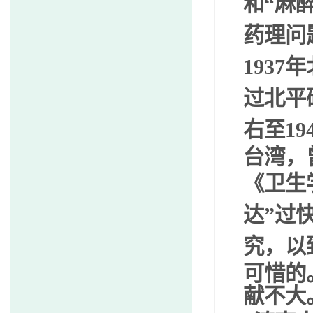
和
“
麻
药理问
1937
年
过北平
右至
19
台湾，
《卫生
达
”
过
究，以
可惜的
献不大