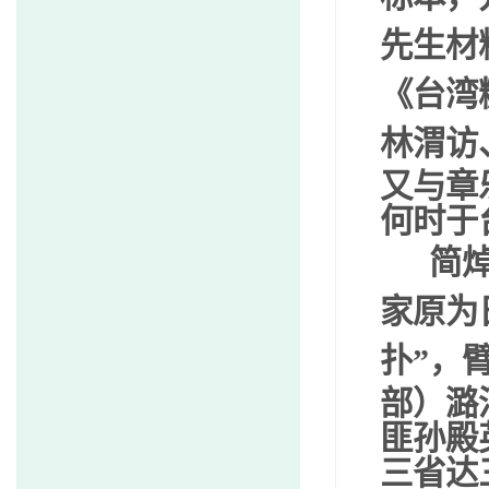
先生材
《台湾
林渭访
又与章
何时于
简焯
家原为
扑
”
，
部）潞
匪孙殿
三省达