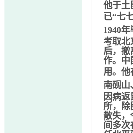
他于土
已
“
七
1940
年
考取北
后，撤
作。中
用。他
南砚山
因病返
所，除
散失，
间多次