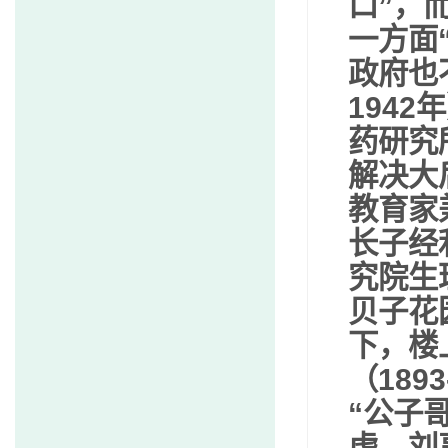
口”，
一方面
政府也
1942
年
药研究
解决大
教育家
长子经
究院生
贝子花
下，楼
（
1893
“公子
虑，刘