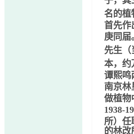
子，其
名的植
首先作
庚同届
先生（
本，约
谭熙鸣
南京林
做植物
1938-1
所）任
的林改