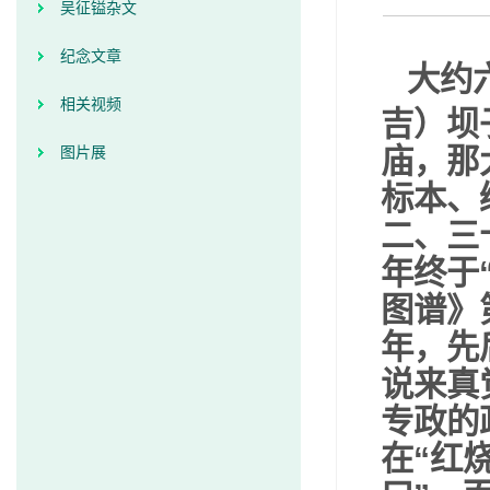
吴征镒杂文
纪念文章
大约
相关视频
吉）坝
庙，那
图片展
标本、
二、三
年终于
图谱》
年，先
说来真
专政的
在“红