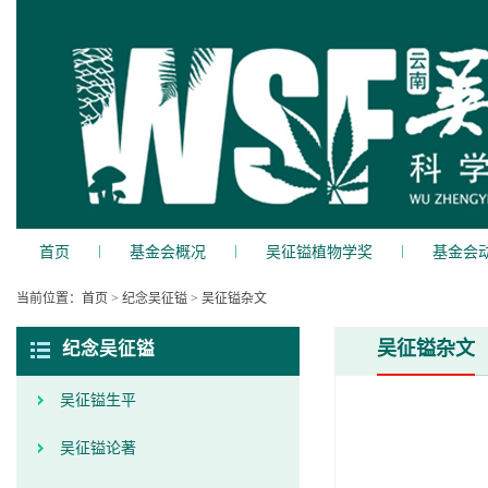
|
|
|
首页
基金会概况
吴征镒植物学奖
基金会
当前位置：
首页
>
纪念吴征镒
>
吴征镒杂文
吴征镒杂文
纪念吴征镒
吴征镒生平
吴征镒论著