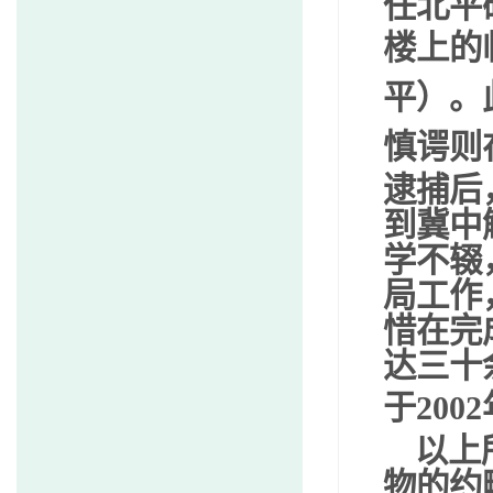
任北平
楼上的
平）。
慎谔则
逮捕后
到冀中
学不辍
局工作
惜在完
达三十
于
2002
以上
物的约