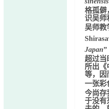
sinensis
格孤僻
识吴师
吴师教
Shiras
Japan
”
超过当
所出《
等，因
一张彩
今尚存
于没有
夫的。