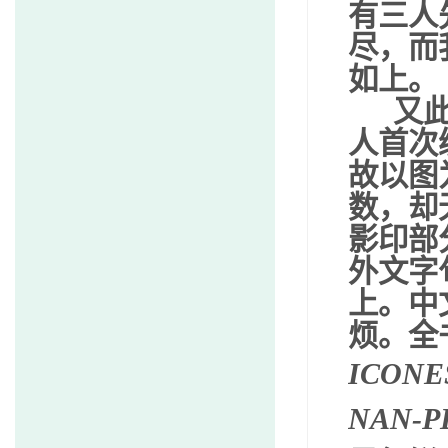
有三人
尽，而
如上。
又此
人首次
故以图
数，却
影印部
外文字
上。中
烦。全
ICONE
NAN-P