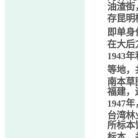
油渣街
存昆明
即单身
在大后
1943
年
等地，
南本草
福建，
1947
年
台湾林
所标本
标本，