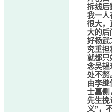
拆线后
我一人
很大，
大的后
好杨武
究重担
就都只
念吴韫
处不赘
由李继
士墓侧
先生挽
义”，