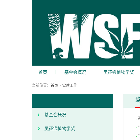
|
|
首页
基金会概况
吴征镒植物学奖
当前位置：
首页
>
党建工作
基金会概况
吴征镒植物学奖