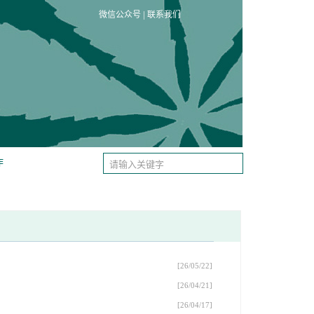
|
微信公众号
联系我们
作
[26/05/22]
[26/04/21]
[26/04/17]